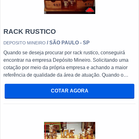
RACK RUSTICO
/ SÃO PAULO - SP
DEPOSITO MINEIRO
Quando se deseja procurar por rack rustico, conseguirá
encontrar na empresa Depósito Mineiro. Solicitando uma
cotação por meio da própria empresa e achando a maior
referência de qualidade da área de atuação. Quando o
interesse é por rack rustico, com a Depósito Mineiro
alcançará excelente custo-benefício com qualidade e
COTAR AGORA
sofisticação. DIFERENCIAIS IMPORTANTES DE RACK
RUSTICO Há muitas maneiras eficientes de demonstrar
competência e excelência em sua área de atuação. A
Depósito Mineiro canaliza seus recursos em proporcionar
para os parceiros uma estrutura com: Tecnologia de ponta;
Escritório de alta qualidade onde são realizadas as