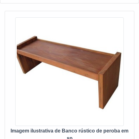
toalheiros e gabinetes. É reconhecida por ser comprometida
PRATELEIRA RÚSTICA Há muitas maneiras eficientes de
com o meio ambiente e segura, qualificações possíveis pelo
demonstrar competência e excelência em sua área de
fato de a empresa possuir escritório de alta qualidade onde
atuação. A Depósito Mineiro foca sua energia em
são realizadas as atividades e estrutura suficiente para
proporcionar uma estrutura com: Escritório de alta
atender todas as demandas. Esses fatores, somados a um
qualidade onde são realizadas as atividades;
time com colaboradores proativos e especialistas
Equipamentos de última geração; Tecnologia de ponta.
dedicados, garantem o sucesso de cada cliente de ponta a
Tudo isso para garantir que se tenha prateleira rústica com
ponta. Aproveite a visita para acessar o nosso site e saber
excelente custo-benefício. Discorrendo ainda sobre
mais sobre a empresa, nossos serviços e produtos. Se
prateleira rústica, sempre deve-se buscar uma empresa que
preferir, entre em contato com um dos nossos consultores e
tenha produtos e serviços com ótima qualidade e proteção,
solicite um orçamento!
detalhes que passam despercebidos e podem gerar
prejuízo futuros para os clientes. É por esses e outros
motivos que a Depósito Mineiro é responsável no segmento
de comercialização de móveis. O foco é entregar o que há
de melhor para fidelizar nossos clientes. O quadro de
colaboradores é formado por funcionários eficientes que
terão grande satisfação em melhor atender. EFICIÊNCIA E
Imagem ilustrativa de Banco rústico de peroba em
QUALIDADE COMPROVADA Somente na Depósito
sp