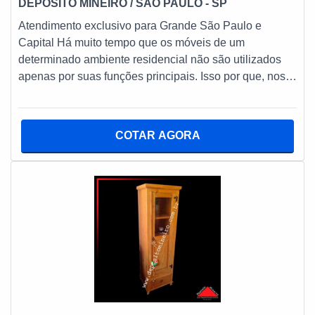
DEPOSITO MINEIRO
/ SÃO PAULO - SP
Atendimento exclusivo para Grande São Paulo e
Capital Há muito tempo que os móveis de um
determinado ambiente residencial não são utilizados
apenas por suas funções principais. Isso por que, nos
dias de hoje, com o avanço da tecnologia e o
surgimento de novas ideias de decoração, os móveis
podem ser utilizados como adereços decorativos. Neste
COTAR AGORA
contexto, um dos principais deles pode ser
exemplificado pelo aparador colorido. DETALHES DOS
APARADORES COLORIDOS Além de poder ser
utilizado também como uma penteadeira, o aparador
também consiste em um item muito charmoso e
elegante que se coloca como apto a completar a
composição de espaço, normalmente dando a ele mais
originalidade e estilo propriamente dito. Uma vez que
possui um estilo mais clássico e despojado, podendo
ser acabado de maneira maquinada, rústica ou
descascada, o aparador também pode atuar como uma