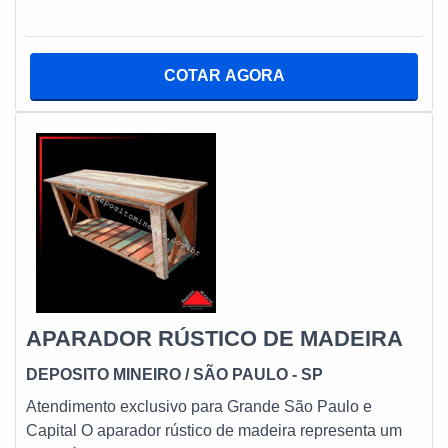
puramente refletir. Ou seja, trata-se de um elemento que
pode ser exponencialmente utilização na composição
da decoração de um determinado ambiente, fazendo
COTAR AGORA
valer o diferencial da fabricação de sua moldura ser
quase que inteiramente pautada na presença da
peroba de demolição.PRINCIPAIS DETALHES DO
ESPELHO C
APARADOR RÚSTICO DE MADEIRA
DEPOSITO MINEIRO
/ SÃO PAULO - SP
Atendimento exclusivo para Grande São Paulo e
Capital O aparador rústico de madeira representa um