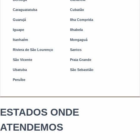
Caraguatatuba
Cubatão
Guarujá
Ilha Comprida
Iguape
Ilhabela
Itanhaém
Mongaguá
Riviera de São Lourenço
Santos
São Vicente
Praia Grande
Ubatuba
São Sebastião
Peruíbe
ESTADOS ONDE
ATENDEMOS