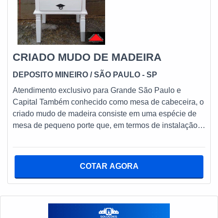
CRIADO MUDO DE MADEIRA
DEPOSITO MINEIRO
/ SÃO PAULO - SP
Atendimento exclusivo para Grande São Paulo e
Capital Também conhecido como mesa de cabeceira, o
criado mudo de madeira consiste em uma espécie de
mesa de pequeno porte que, em termos de instalação,
normalmente se coloca ao lado da cama.
Ergonomicamente falando, vale ressaltar que é comum
que suas formatações tenham na disponibilidade de
COTAR AGORA
gavetas um de seus pontos mais altos, diferencial que
normalmente permite a colocação de objetos variados
em suas estruturas. PRINCIPAIS CARACTERÍSTICAS
CRIADO MUDO FEITO DE MADEIRA Na prática, vale