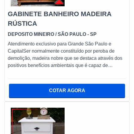
GABINETE BANHEIRO MADEIRA
RÚSTICA
DEPOSITO MINEIRO
/ SÃO PAULO - SP
Atendimento exclusivo para Grande São Paulo e
CapitalSer normalmente constituído por peroba de
demolição, madeira nobre que se destaca através dos
positivos benefícios ambientais que é capaz de
protagonizar, o gabinete banheiro madeira rústica
também se caracteriza por poder ser útil aos toaletes
comerciais, industriais ou residenciais.VANTAGENS
COTAR AGORA
DO GABINETE DE BANHEIRO DE MADEIRA
RÚSTICANo campo prático, pode-se afirmar que é
comum que tal objeto consiga acomodar diferentes
acessórios e produtos