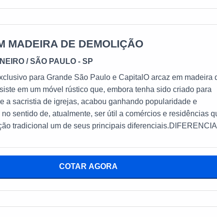
 de poder ser
medida e, melhor ainda, ser finalizado via plataformas
scascadas ou rústicas propriamente ditas, este tipo de móvel
rotagonista a partir do momento em que possui um visual único,
M MADEIRA DE DEMOLIÇÃO
z atrela características modernas com a robustez de um móvel
INEIRO
/ SÃO PAULO - SP
rmários rústicos e
inda podem contar com portas e gavetas dispersas por sua
xclusivo para Grande São Paulo e CapitalO arcaz em madeira 
erencial que pode evitar que os objetos armazenados em seu
iste em um móvel rústico que, embora tenha sido criado para
RA RÚSTICO DE QUALIDADE
 e a sacristia de igrejas, acabou ganhando popularidade e
 o Depósito Mineiro possui uma sede e duas filiais? Para sabe
 no sentido de, atualmente, ser útil a comércios e residências 
 para já!
ão tradicional um de seus principais diferenciais.DIFERENCI
S DO ARCAZ FEITO DE MADEIRA DE DEMOLIÇÃOAlém de
ardar paramentos e alfaias (no caso das igrejas)
COTAR AGORA