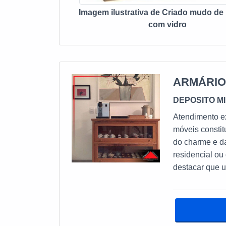
entre em contato
Imagem ilustrativa de Criado mudo de
com vidro
ARMÁRIO
DEPOSITO M
Atendimento exclusi
móveis constit
do charme e d
residencial ou
destacar que u
de madeira rús
de seus pontos mais altos. VERSAT
MADEIRA Sob um outro tipo de abordagem, pode-se ressaltar que são alguns
os ambientes 