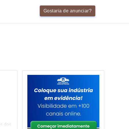
Gostaria de anunciar?
is dos