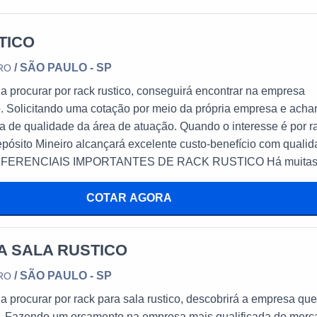
TICO
/ SÃO PAULO - SP
IRO
 procurar por rack rustico, conseguirá encontrar na empresa
. Solicitando uma cotação por meio da própria empresa e ach
ia de qualidade da área de atuação. Quando o interesse é por r
epósito Mineiro alcançará excelente custo-benefício com quali
ntes de demonstrar competência e excelência em sua área de
ito Mineiro canaliza seus recursos em proporcionar para os
COTAR AGORA
ta; Escritório de alta qualidade onde
ta qualidade e excelente procedência.
A SALA RUSTICO
ferecer rack rustico com precisão. Sem trocar o foco sobre rack
tante buscar uma empresa que tenha produtos e serviços com ó
/ SÃO PAULO - SP
IRO
cisão, detalhes que passam despercebidos e podem gerar preju
 procurar por rack para sala rustico, descobrirá a empresa que
ual a Depósito Mineiro é
o. Fazendo um orçamento na empresa mais qualificada do mer