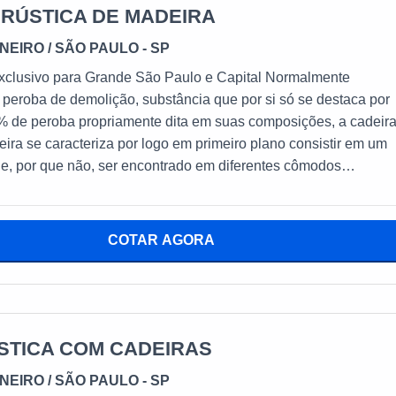
 RÚSTICA DE MADEIRA
INEIRO
/ SÃO PAULO - SP
usivo para Grande São Paulo e Capital Normalmente
r peroba de demolição, substância que por si só se destaca por
% de peroba propriamente dita em suas composições, a cadeir
eira se caracteriza por logo em primeiro plano consistir em um
e, por que não, ser encontrado em diferentes cômodos
r; Salas de jantar; Cozinhas; Entre
 cenários, a cadeira rústica e amadeirada se apresenta como
COTAR AGORA
rir charme, elegância e refinamento propriamente dito às suas
formações que colaboram e muito para com o fato de que suas
recisam se pautar em um sistema personalizado – ou
tilizadas em ambientes externos, as
icas também podem ser facilmente encontradas em áreas extern
STICA COM CADEIRAS
sas e apartamentos, como por exemplo em varandas, jardins e
INEIRO
/ SÃO PAULO - SP