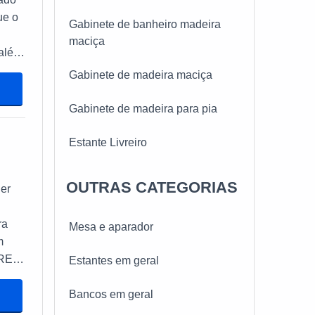
 de
r
Gabinete de banheiro madeira
es
maciça
 além
der.
Gabinete de madeira maciça
e de
Gabinete de madeira para pia
ima
icas
Estante Livreiro
ça
a
tem
OUTRAS CATEGORIAS
der
ntes.
 sua
ra
Mesa e aparador
m
Estantes em geral
Bancos em geral
tes,