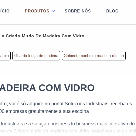
NÍCIO
PRODUTOS
SOBRE NÓS
BLOG
a
Criado Mudo De Madeira Com Vidro
a pia
Guarda louça de madeira
Gabinete banheiro madeira rústica
ADEIRA COM VIDRO
o, você só adquire no portal Soluções Industriais, receba os
0 empresas gratuitamente a sua escolha
Industriais é a solução business to business mais interativo do
nto de Criado mudo de madeira com vidro, selecione um ou ma