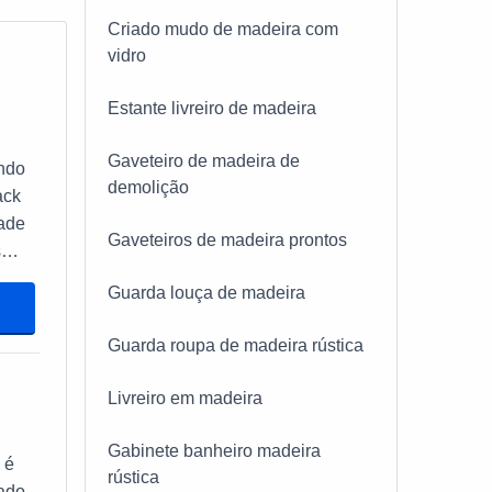
Criado mudo de madeira com
vidro
Estante livreiro de madeira
Gaveteiro de madeira de
ando
demolição
ack
dade
Gaveteiros de madeira prontos
Guarda louça de madeira
Guarda roupa de madeira rústica
Livreiro em madeira
tima
ízo
Gabinete banheiro madeira
 é
rústica
cado