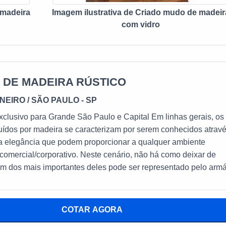
 com um dos nossos consultores e solicite um orçamento!
 madeira
Imagem ilustrativa de Criado mudo de madeir
com vidro
 DE MADEIRA RÚSTICO
INEIRO
/ SÃO PAULO - SP
vo para Grande São Paulo e Capital Em linhas gerais, os
uídos por madeira se caracterizam por serem conhecidos atrav
a elegância que podem proporcionar a qualquer ambiente
 comercial/corporativo. Neste cenário, não há como deixar de
m dos mais importantes deles pode ser representado pelo armá
tico, aparato que tem na fabricação via peroba de demolição u
ILIDADE DO ARMÁRIO RÚSTICO DE
COTAR AGORA
que podem contar com a presença do armário de madeira do tip