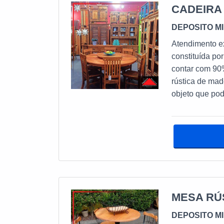
CADEIRA
DEPOSITO M
Atendimento excl
constituída po
contar com 90
rústica de mad
objeto que pod
residenciais. Por exemplo: Salas de esta
outros. INFORMAÇÕES A RESPEITO DA CADEIRA DE MADEIRA RÚSTICA
Em todos estes
capaz de confe
aplicações, in
fabricações p
simplesmente sob medida. Além de serem u
cadeiras rúst
MESA RÚ
de prédios, ca
DEPOSITO M
quintais. A MELHOR CADEIRA RÚSTICA DE MADEIRA DO MERCADO