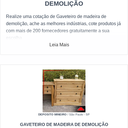
DEMOLIÇÃO
Realize uma cotação de Gaveteiro de madeira de
demolição, ache as melhores indústrias, cote produtos já
com mais de 200 fornecedores gratuitamente a sua
escolha
Leia Mais
Pensando em facilitar a vida do comprador, o portal do
Soluções Industriais desenvolveu o maior número de
fabricantes qualificados do mercado industrial. Se estiver
interesse Gaveteiro de madeira de demolição e gostaria
de saber mais informações sobre a empresa clique em
uma das empresas a seguir:
DEPOSITO MINEIRO
/ São Paulo - SP
GAVETEIRO DE MADEIRA DE DEMOLIÇÃO