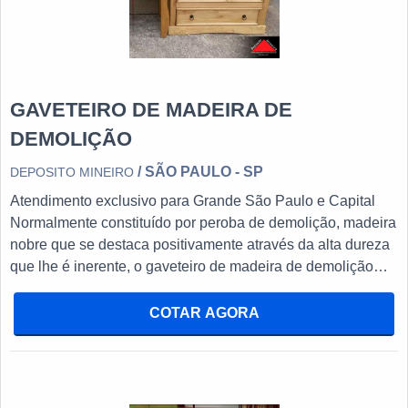
GAVETEIRO DE MADEIRA DE
DEMOLIÇÃO
/ SÃO PAULO - SP
DEPOSITO MINEIRO
Atendimento exclusivo para Grande São Paulo e Capital
Normalmente constituído por peroba de demolição, madeira
nobre que se destaca positivamente através da alta dureza
que lhe é inerente, o gaveteiro de madeira de demolição
consiste em um dos móveis mais indispensáveis dos dias
atuais. Isso porque, ao se apresentarem como
COTAR AGORA
absolutamente versáteis, estes móveis se permitem
armazenar uma série de objetos. Conheça os principais
deles: Roupas (de todos os tipos); Livros; Sapatos; Entre
outros. VANTAGENS DO GAVETEIRO DE MADEIRA Além