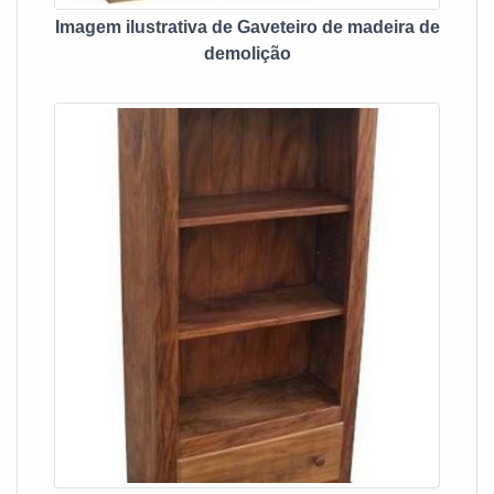
meio ambiente; Responsável; Altamente qualificada;
Imagem ilustrativa de Gaveteiro de madeira de
Inovadora; Segura. A MELHOR EMPRESA NO
demolição
SEGMENTO Apenas na Depósito Mineiro tem o que há de
melhor no mercado de rack para sala rustico. Com foco na
experiência dos clientes, oferece itens variados como
toalheiros e gabinetes. É reconhecida por ser comprometida
com o meio ambiente e segura, qualificações possíveis pelo
fato de a empresa possuir escritório de alta qualidade onde
são realizadas as atividades e estrutura suficiente para
atender todas as demandas. Esses fatores, somados a um
time com colaboradores proativos e especialistas
dedicados, garantem o sucesso de cada cliente de ponta a
ponta. Aproveite a visita para acessar o nosso site e saber
mais sobre a empresa, nossos serviços e produtos. Se
preferir, entre em contato com um dos nossos consultores e
solicite um orçamento!