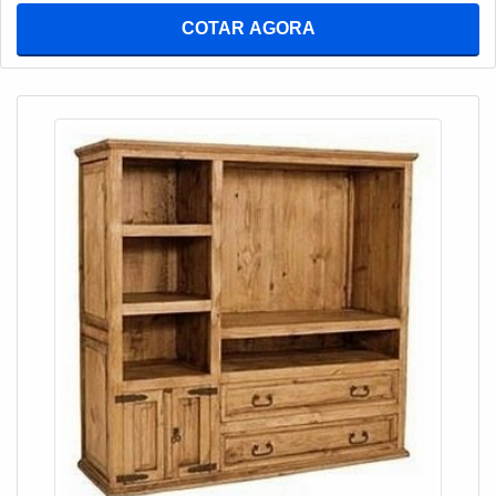
Depósito Mineiro existe variedade e qualidade quando o
adquirido com empresas especializadas no segmento. Esse
COTAR AGORA
assunto for comercialização de móveis. Sempre de olho no
tipo de cuidado ajuda a garantir a qualidade e durabilidade
mercado, traz novidades em itens como toalheiros e
dos materiais, além de evitar prejuízos com substituições
cristaleiras com ótima qualidade e excelente custo-
frequentes de peças defeituosas. Assim, é possível poupar
benefício. Com o objetivo de trazer a satisfação a todos os
gastos desnecessários. UM POUCO MAIS SOBRE RACK
clientes, a empresa entende que seu melhor destaque é
PARA SALA RUSTICO Se alguém quer achar rack para
conquistar a confiança de cada um. Tudo isso só é possível
sala rustico em uma empresa altamente qualificada, acha a
através do investimento em equipamentos modernos e
Depósito Mineiro. É possível encontrar mesas rústicas e
profissionais experientes. A Depósito Mineiro é uma
gabinetes, visando sempre a qualidade final para a
empresa que tem sido preferência no segmento pela
fidelização do cliente. Ainda com uma visão analítica sobre
idoneidade em tudo que faz, garantindo o sucesso dos
rack para sala rustico, na essência da empresa, a mesma
clientes de ponta a ponta.
deve prezar pelos produtos e serviços com ótima qualidade
e proteção, detalhes que passam despercebidos e podem
gerar prejuízo futuros para os clientes. Existem muitas
formas diferentes de demonstrar conhecimento e autoridade
em sua área de atuação. Abaixo os motivos pelos quais a
Depósito Mineiro é a melhor opção no segmento quando o
assunto for rack para sala rustico: Comprometida com o