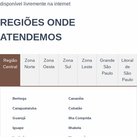
disponível livremente na internet
REGIÕES ONDE
ATENDEMOS
Região
Zona
Zona
Zona
Zona
Grande
Litoral
Central
Norte
Oeste
Sul
Leste
São
de
Paulo
São
Paulo
Bertioga
Cananéia
Caraguatatuba
Cubatão
Guarujá
Ilha Comprida
Iguape
Ilhabela