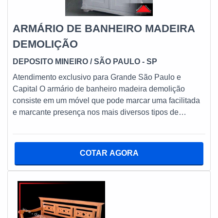
ARMÁRIO DE BANHEIRO MADEIRA
DEMOLIÇÃO
DEPOSITO MINEIRO
/ SÃO PAULO - SP
Atendimento exclusivo para Grande São Paulo e
Capital O armário de banheiro madeira demolição
consiste em um móvel que pode marcar uma facilitada
e marcante presença nos mais diversos tipos de
apartamentos e casas térreas. MAIS
CARACTERÍSTICAS SOBRE O ARMÁRIO DE
BANHEIRO DE MADEIRA DE DEMOLIÇÃO Na
COTAR AGORA
prática, vale ressaltar que o elemento serve e muito
para acomodar e armazenar uma série de produtos e
objetos de higiene pessoal. Saiba, portanto, quais são
os principais destes acessórios: Pastas e escovas de
dente; Shampoos, condicionadores e sabonetes;
Pentes e escovas de cabelo; Entre outros. Uma vez