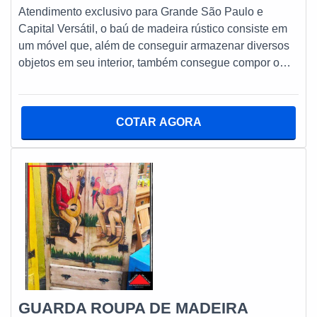
Atendimento exclusivo para Grande São Paulo e
Capital Versátil, o baú de madeira rústico consiste em
um móvel que, além de conseguir armazenar diversos
objetos em seu interior, também consegue compor o
aspecto decorativo de casas, apartamentos e, por que
não, ambientes comerciais tradicionais. Além de ser
facilmente adaptável, o baú de madeira do tipo rústico
COTAR AGORA
também se destaca, após todas estas informações, por
poder ser encontrado em diversos espaços. Dentre
eles, ressalta-se que são três os que possuem um
maior protagonismo. Conheça-os: Quartos; Salas;
Cozinhas; Entre outros. CARACTERÍSTICAS
PRINCIPAIS PERTENCENTES AO BAÚ RÚSTICO
DE MADEIRA Fabricados sob medida, os baús
amadeirados e rústicos ainda se fazem destacados por
terem na presença da peroba de demolição uma das
substâncias-chave de suas fabricações. Além de
extremamente dura, a peroba de demolição também se
GUARDA ROUPA DE MADEIRA