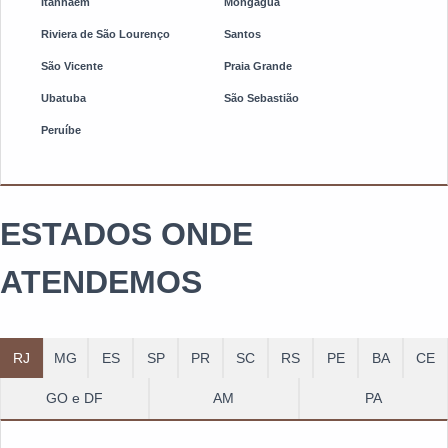
Itanhaém
Mongaguá
Riviera de São Lourenço
Santos
São Vicente
Praia Grande
Ubatuba
São Sebastião
Peruíbe
ESTADOS ONDE
ATENDEMOS
RJ
MG
ES
SP
PR
SC
RS
PE
BA
CE
GO e DF
AM
PA