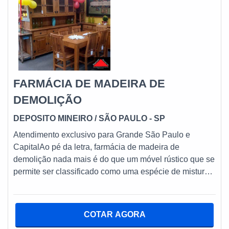
FARMÁCIA DE MADEIRA DE
DEMOLIÇÃO
DEPOSITO MINEIRO
/ SÃO PAULO - SP
Atendimento exclusivo para Grande São Paulo e
CapitalAo pé da letra, farmácia de madeira de
demolição nada mais é do que um móvel rústico que se
permite ser classificado como uma espécie de mistura
entre armário e estante. Isso por que é comum que suas
ergonomias físicas e estruturais aparentes sejam
dotadas de dois diferenciais específicos: vãos e
COTAR AGORA
portas/gavetas. Ainda neste plano inicial, ressalta-se