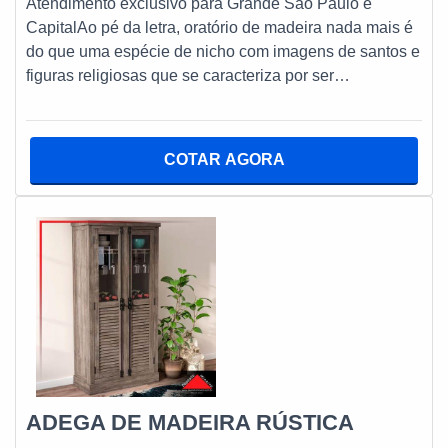
Atendimento exclusivo para Grande São Paulo e
CapitalAo pé da letra, oratório de madeira nada mais é
do que uma espécie de nicho com imagens de santos e
figuras religiosas que se caracteriza por ser
majoritariamente destinado à devoção particular,
informação que logo em primeira mão confirma a
possibilidade real de o objeto normalmente constituído
COTAR AGORA
por peroba de demolição poder ser instalado em
residências, apartamentos e demais espaços físicos de
mesmo ou similar perfil.Servir de apoio físico pa
ADEGA DE MADEIRA RÚSTICA