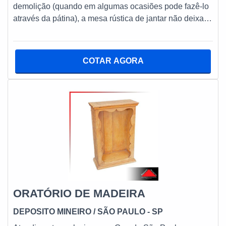
demolição (quando em algumas ocasiões pode fazê-lo
através da pátina), a mesa rústica de jantar não deixa
de consistir em um acessório que, na prática, pode se
incumbir de cumprir dois diferentes papéis:
funcionalidade propriamente dita e decoração de
COTAR AGORA
ponta.INFORMAÇÕES SOBRE MESA DE JANTAR
RÚSTICAServir de apoio para a colocação de pratos,
talheres, copos e demais produtos de mesmo ou similar
perfil re
ORATÓRIO DE MADEIRA
DEPOSITO MINEIRO
/ SÃO PAULO - SP