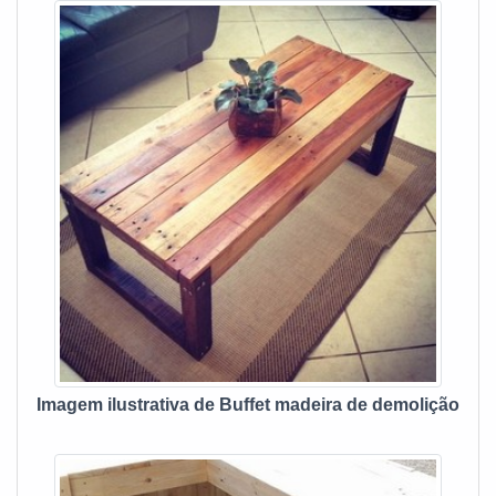
benefício. Com o objetivo de trazer a satisfação a todos os
gastos desnecessários. UM POUCO MAIS SOBRE RACK
clientes, a empresa entende que seu melhor destaque é
PARA SALA RUSTICO Se alguém quer achar rack para
conquistar a confiança de cada um. Tudo isso só é possível
sala rustico em uma empresa altamente qualificada, acha a
através do investimento em equipamentos modernos e
Depósito Mineiro. É possível encontrar mesas rústicas e
profissionais experientes. A Depósito Mineiro é uma
gabinetes, visando sempre a qualidade final para a
empresa que tem sido preferência no segmento pela
fidelização do cliente. Ainda com uma visão analítica sobre
idoneidade em tudo que faz, garantindo o sucesso dos
rack para sala rustico, na essência da empresa, a mesma
clientes de ponta a ponta.
deve prezar pelos produtos e serviços com ótima qualidade
e proteção, detalhes que passam despercebidos e podem
gerar prejuízo futuros para os clientes. Existem muitas
formas diferentes de demonstrar conhecimento e autoridade
em sua área de atuação. Abaixo os motivos pelos quais a
Depósito Mineiro é a melhor opção no segmento quando o
assunto for rack para sala rustico: Comprometida com o
meio ambiente; Responsável; Altamente qualificada;
Imagem ilustrativa de Buffet madeira de demolição
Inovadora; Segura. A MELHOR EMPRESA NO
SEGMENTO Apenas na Depósito Mineiro tem o que há de
melhor no mercado de rack para sala rustico. Com foco na
experiência dos clientes, oferece itens variados como