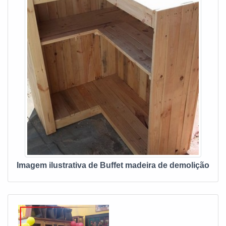
toalheiros e gabinetes. É reconhecida por ser comprometida
com o meio ambiente e segura, qualificações possíveis pelo
fato de a empresa possuir escritório de alta qualidade onde
são realizadas as atividades e estrutura suficiente para
atender todas as demandas. Esses fatores, somados a um
time com colaboradores proativos e especialistas
dedicados, garantem o sucesso de cada cliente de ponta a
ponta. Aproveite a visita para acessar o nosso site e saber
mais sobre a empresa, nossos serviços e produtos. Se
preferir, entre em contato com um dos nossos consultores e
solicite um orçamento!
Imagem ilustrativa de Buffet madeira de demolição