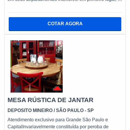
através desta característica que o gabinete de cozinha
em madeira se posiciona como um dos mais cruciais
elementos que precisam estar presentes em uma
COTAR AGORA
determinada cozinha industrial, comercial ou
residencial propriamente dita.O GABINETE DE
COZINHA DE MADEIRA É FUNDAMENTALAinda em
primeiro plan
MESA RÚSTICA DE JANTAR
DEPOSITO MINEIRO
/ SÃO PAULO - SP
Atendimento exclusivo para Grande São Paulo e
CapitalInvariavelmente constituída por peroba de