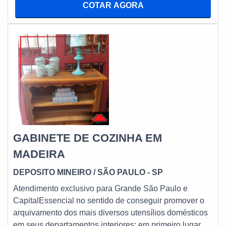
COTAR AGORA
pelo fato de que o buffet constituído por madeira rústica
normalmente serve de base para a formatação de uma
espécie de “barzinho”.CARACT
GABINETE DE COZINHA EM
MADEIRA
DEPOSITO MINEIRO
/ SÃO PAULO - SP
Atendimento exclusivo para Grande São Paulo e
CapitalEssencial no sentido de conseguir promover o
arquivamento dos mais diversos utensílios domésticos
em seus departamentos interiores: em primeiro lugar, é