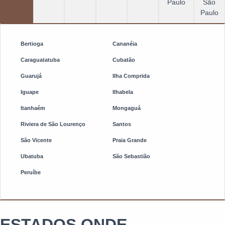
Paulo
São
Paulo
Bertioga
Cananéia
Caraguatatuba
Cubatão
Guarujá
Ilha Comprida
Iguape
Ilhabela
Itanhaém
Mongaguá
Riviera de São Lourenço
Santos
São Vicente
Praia Grande
Ubatuba
São Sebastião
Peruíbe
ESTADOS ONDE