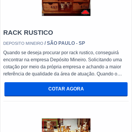
RACK RUSTICO
/ SÃO PAULO - SP
DEPOSITO MINEIRO
Quando se deseja procurar por rack rustico, conseguirá
encontrar na empresa Depósito Mineiro. Solicitando uma
cotação por meio da própria empresa e achando a maior
referência de qualidade da área de atuação. Quando o
interesse é por rack rustico, com a Depósito Mineiro
alcançará excelente custo-benefício com qualidade e
COTAR AGORA
sofisticação. DIFERENCIAIS IMPORTANTES DE RACK
RUSTICO Há muitas maneiras eficientes de demonstrar
competência e excelência em sua área de atuação. A
Depósito Mineiro canaliza seus recursos em proporcionar
para os parceiros uma estrutura com: Tecnologia de ponta;
Escritório de alta qualidade onde são realizadas as