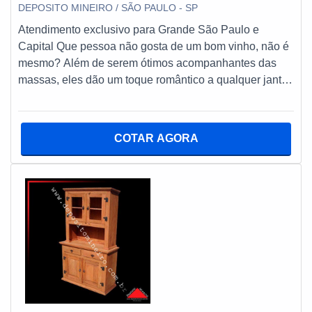
DEPOSITO MINEIRO / SÃO PAULO - SP
Atendimento exclusivo para Grande São Paulo e
Capital Que pessoa não gosta de um bom vinho, não é
mesmo? Além de serem ótimos acompanhantes das
massas, eles dão um toque romântico a qualquer jantar.
No entanto, para que eles fiquem organizados
principalmente em termos de alcance, é fundamental
que seus arquivamentos se deem em uma adega de
COTAR AGORA
madeira rústica. A ADEGA DE MADEIRA OFERECE
CHARME E ELEGÂNCIA AOS AMBIENTES Fabricada
sob medida, a adega pode ser encontrada em
diferentes tamanhos e modelos, sendo que cada um
deles é pronto para suprir as necessidades
apresentadas pelo apreciador de um bom vinho. Na
prática, vale ressaltar que este tipo de móvel ainda
combina com qualquer decoração e pode ser instalado
em diferentes cômodos residenciais. Conheça os
principais deles: Cozinhas; Copas; Salas de jantar;