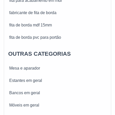
fita para acabamento em mdf
atividades e estrutura suficiente para atender todas
as demandas. Tudo isso, somado à performance de
fabricante de fita de borda
uma equipe multidisciplinar de consultores
associados de alta qualidade, garante uma entrega
fita de borda mdf 15mm
de excelência de ponta a ponta.
fita de borda pvc para portão
OUTRAS CATEGORIAS
Mesa e aparador
Estantes em geral
Bancos em geral
Móveis em geral