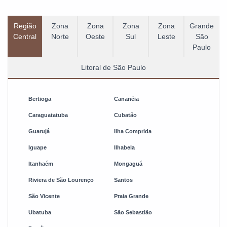
Região
Zona
Zona
Zona
Zona
Grande
Central
Norte
Oeste
Sul
Leste
São
Paulo
Litoral de São Paulo
Bertioga
Cananéia
Caraguatatuba
Cubatão
Guarujá
Ilha Comprida
Iguape
Ilhabela
Itanhaém
Mongaguá
Riviera de São Lourenço
Santos
São Vicente
Praia Grande
Ubatuba
São Sebastião