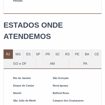
Peruíbe
ESTADOS ONDE
ATENDEMOS
RJ
MG
ES
SP
PR
SC
RS
PE
BA
CE
GO e DF
AM
PA
Rio de Janeiro
São Gonçalo
Duque de Caxias
Nova Iguaçu
Niterói
Belford Roxo
São João de Meriti
Campos dos Goytacazes