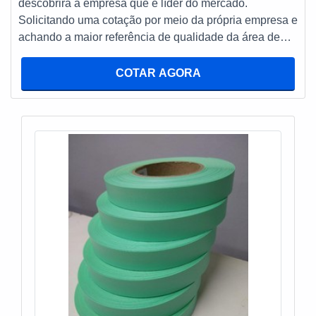
descobrirá a empresa que é líder do mercado.
a Depósito Mineiro é a melhor opção no segmento
Solicitando uma cotação por meio da própria empresa e
quando o assunto for rack para sala rustico:
achando a maior referência de qualidade da área de
Comprometida com o meio ambiente; Responsável;
atuação. Quando a temática é prateleira rústica, com a
Altamente qualificada; Inovadora; Segura. A
melhor mão de obra da Depósito Mineiro conseguirá
COTAR AGORA
MELHOR EMPRESA NO SEGMENTO Apenas na
precisão com móveis catalogados e sob medida. MAIS
Depósito Mineiro tem o que há de melhor no mercado
INFORMAÇÕES RELEVANTES SOBRE
de rack para sala rustico. Com foco na experiência dos
PRATELEIRA RÚSTICA Há muitas maneiras eficientes
clientes, oferece itens variados como toalheiros e
de demonstrar competência e excelência em sua área
gabinetes. É reconhecida por ser comprometida com o
de atuação. A Depósito Mineiro foca sua energia em
meio ambiente e segura, qualificações possíveis pelo
proporcionar uma estrutura com: Escritório de alta
fato de a empresa possuir escritório de alta qualidade
qualidade onde são realizadas as atividades;
onde são realizadas as atividades e estrutura suficiente
Equipamentos de última geração; Tecnologia de
para atender todas as demandas. Esses fatores,
ponta. Tudo isso para garantir que se tenha prateleira
somados a um time com colaboradores proativos e
rústica com excelente custo-benefício. Discorrendo
especialistas dedicados, garantem o sucesso de cada
ainda sobre prateleira rústica, sempre deve-se buscar
cliente de ponta a ponta. Aproveite a visita para acessar
uma empresa que tenha produtos e serviços com ótima
o nosso site e saber mais sobre a empresa, nossos
qualidade e proteção, detalhes que passam
serviços e produtos. Se preferir, entre em contato com
despercebidos e podem gerar prejuízo futuros para os