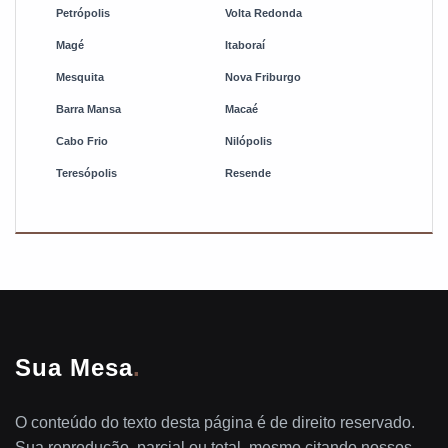
Petrópolis
Volta Redonda
Magé
Itaboraí
Mesquita
Nova Friburgo
Barra Mansa
Macaé
Cabo Frio
Nilópolis
Teresópolis
Resende
Sua Mesa
.
O conteúdo do texto desta página é de direito reservado.
Sua reprodução, parcial ou total, mesmo citando nossos